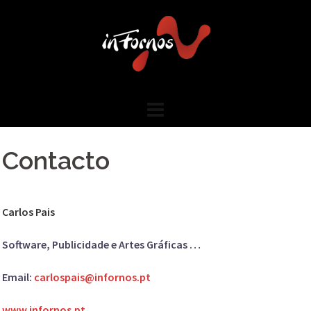
Skip
to
content
Contacto
Carlos Pais
Software, Publicidade e Artes Gráficas …
Email:
carlospais@infornos.pt
www.infornos.pt