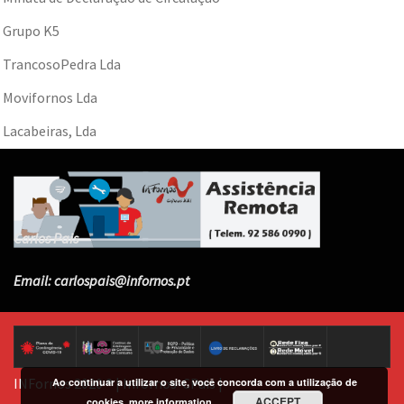
Grupo K5
TrancosoPedra Lda
Movifornos Lda
Lacabeiras, Lda
Carlos Pais
Email:
carlospais@infornos.pt
INFornos 2020 ®
|
Infornos-CPais
|
Ao continuar a utilizar o site, você concorda com a utilização de
ACCEPT
cookies.
more information